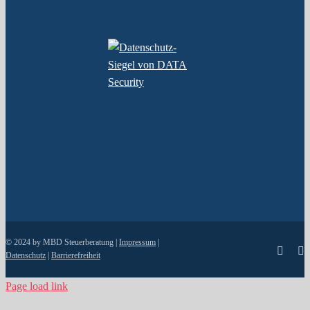
© 2024 by MBD Steuerberatung |
Impressum
|
Faceb
I
Datenschutz
|
Barrierefreiheit
Page load link