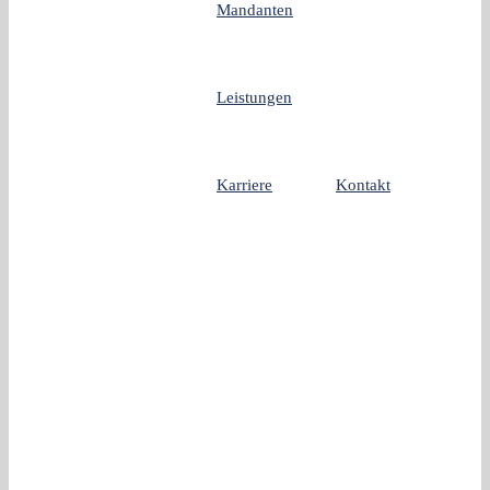
Mandanten
Leistungen
Karriere
Kontakt
Chatbots: Aufbruch in eine neue Ära oder
problematisches Unterfangen?