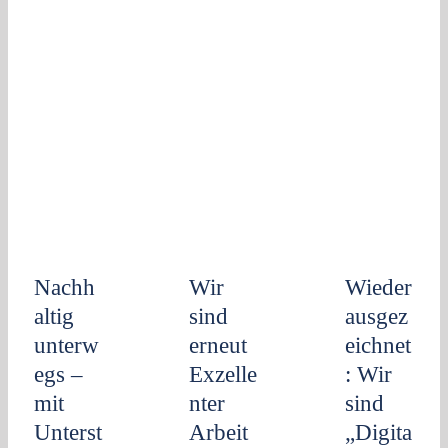
Nachhaltig
Wieder
unterwegs
Wir sind
ausgezeichnet
– mit
erneut
Wir sind
Unterstützung
Exzellenter
„Digitale
durch
Arbeitgeber!
Kanzlei
NextGenerationEU
2025“!
Nachh
Wir
Wieder
altig
sind
ausgez
unterw
erneut
eichnet
egs –
Exzelle
: Wir
mit
nter
sind
Unterst
Arbeit
„Digita