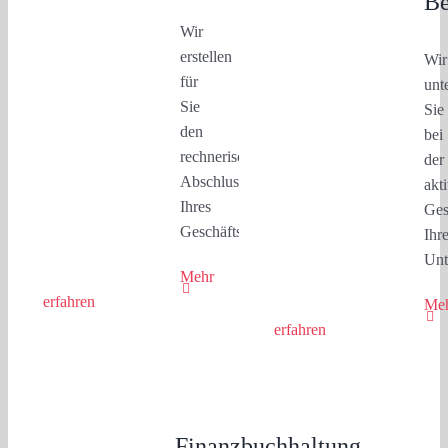
Be
Wir
erstellen
Wir
für
unt
Sie
Sie
den
bei
rechnerischen
der
Abschluss
akt
Ihres
Ges
Geschäftsjahres.
Ihr
Unt
Mehr
erfahren
Me
erfahren
Finanzbuchhaltung