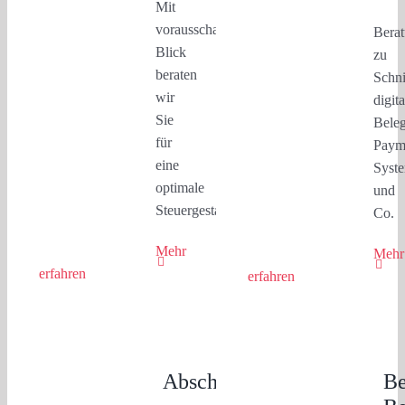
Mit
vorausschauenden
Bera
Blick
zu
beraten
Schni
wir
digita
Sie
Beleg
für
Paym
eine
Syst
optimale
und
Steuergestaltung.
Co.
Mehr
Mehr
erfahren
erfahren
Abschlusserstellung
Be