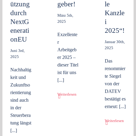
ützung
geber!
le
durch
Kanzle
März 5th,
NextG
i
2025
enerati
2025“!
Exzellente
onEU
r
Januar 30th,
2025
Arbeitgeb
Juni 3rd,
2025
er 2025 –
Das
dieser Titel
renommier
Nachhaltig
ist für uns
te Siegel
keit und
[...]
von der
Zukunftso
DATEV
rientierung
Weiterlesen
bestätigt es
sind auch
erneut: [...]
in der
Steuerbera
Weiterlesen
tung längst
[...]