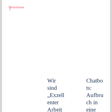
Weiterlesen
Chatbots:
Aufbruch
Wir sind
in eine
„Exzellenter
neue Ära
Arbeitgeber
oder
2024“
problematisc
Unterfangen?
Wir
Chatbo
sind
ts:
„Exzell
Aufbru
enter
ch in
Arbeit
eine