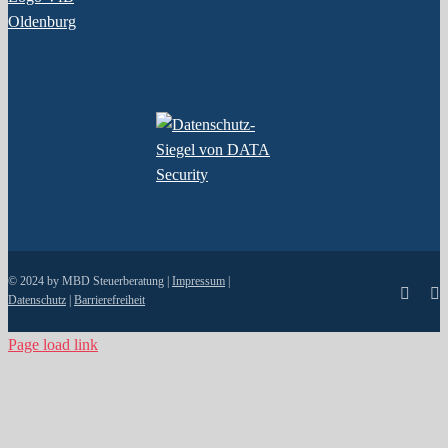
© 2024 by MBD Steuerberatung |
Impressum
|
Faceb
I
Datenschutz
|
Barrierefreiheit
Page load link