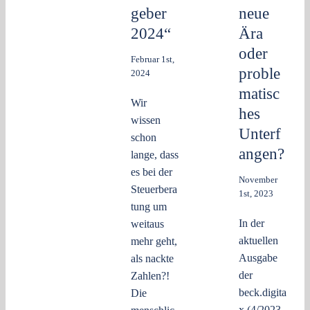
geber
neue
2024“
Ära
oder
Februar 1st,
proble
2024
matisc
Wir
hes
wissen
Unterf
schon
angen?
lange, dass
es bei der
November
Steuerbera
1st, 2023
tung um
In der
weitaus
aktuellen
mehr geht,
Ausgabe
als nackte
der
Zahlen?!
beck.digita
Die
x (4/2023,