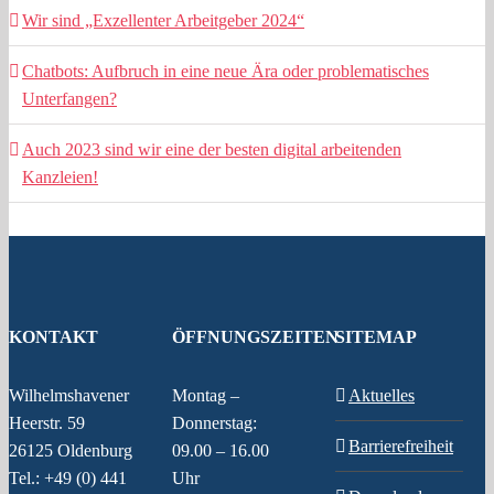
Wir sind „Exzellenter Arbeitgeber 2024“
Chatbots: Aufbruch in eine neue Ära oder problematisches
Unterfangen?
Auch 2023 sind wir eine der besten digital arbeitenden
Kanzleien!
KONTAKT
ÖFFNUNGSZEITEN
SITEMAP
Wilhelmshavener
Montag –
Aktuelles
Heerstr. 59
Donnerstag:
Barrierefreiheit
26125 Oldenburg
09.00 – 16.00
Tel.: +49 (0) 441
Uhr