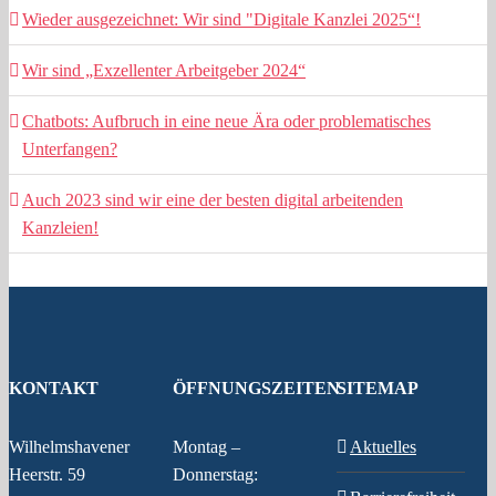
Wieder ausgezeichnet: Wir sind "Digitale Kanzlei 2025“!
Wir sind „Exzellenter Arbeitgeber 2024“
Chatbots: Aufbruch in eine neue Ära oder problematisches
Unterfangen?
Auch 2023 sind wir eine der besten digital arbeitenden
Kanzleien!
KONTAKT
ÖFFNUNGSZEITEN
SITEMAP
Wilhelmshavener
Montag –
Aktuelles
Heerstr. 59
Donnerstag: